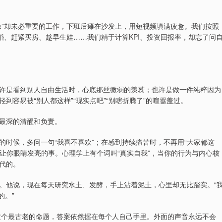
急”却未必重要的工作，下班后瘫在沙发上，用短视频填满疲惫。我们按照
婚、赶紧买房、趁早生娃……我们精于计算KPI、投资回报率，却忘了问
许是看到别人自由生活时，心底那丝微弱的羡慕；也许是做一件纯粹因为
容易被“别人都这样”“现实点吧”“别瞎折腾了”的喧嚣盖过。
最深的清醒和负责。
时候，多问一句“我喜不喜欢”；在感到持续痛苦时，不再用“大家都这
能让你眼睛发亮的事。心理学上有个词叫“真实自我”，当你的行为与内心核
代的。
。他说，现在每天研究水土、发酵，手上沾着泥土，心里却无比踏实。“
的。”
，这个最古老的命题，答案依然握在每个人自己手里。外面的声音永远不会