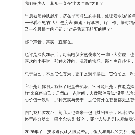
我们多少人，其实一直在“半梦半醒”之间？
早晨被闹钟拽起来，挤在早高峰里刷手机，处理着永远“紧
一张看不见的“人生进度表”奔跑：好学校、好工作、按时结
己一个最根本的问题：“这是我真正想要的吗？”
那个声音，其实一直都在。
也许是深夜加班后，对着电脑突然袭来的一阵巨大空虚；也
喜欢的小事时，那种久违的、沉浸的快乐。那个声音很轻，轻到
忠于自己，不是任性妄为，更不是躺平摆烂。它恰恰是一种
它不是让你明天就摔了键盘去流浪。它可能只是：在能选择的
样”来麻痹自己；是留出一点时间，去做那件看似“没用”却
心价值一致时，那种充实与安宁，是任何外在赞誉都无法替
回到我那位发小。前几天他寄来一包自烘的豆子，风味独特
终于能分辨出，哪个念头是‘我’的，哪个念头是‘别人塞给我’
2026年了，技术迭代让人眼花缭乱，但人与自我的关系