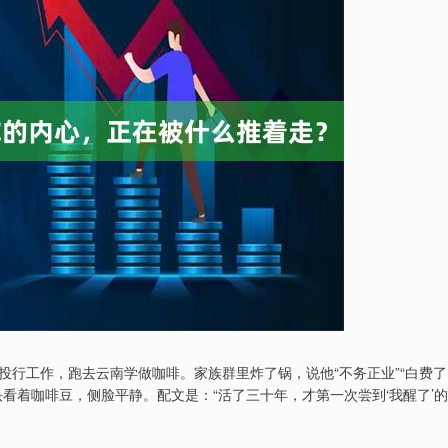
的投行工作，跑去云南学做咖啡。家族群里炸了锅，说他“不务正业”“白费了
看着咖啡豆，侧脸平静。配文是：“活了三十年，才第一次尝到‘我醒了’的