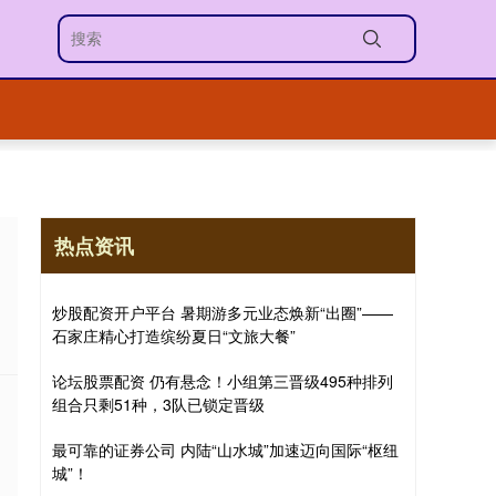
热点资讯
炒股配资开户平台 暑期游多元业态焕新“出圈”——
石家庄精心打造缤纷夏日“文旅大餐”
论坛股票配资 仍有悬念！小组第三晋级495种排列
组合只剩51种，3队已锁定晋级
最可靠的证券公司 内陆“山水城”加速迈向国际“枢纽
城”！