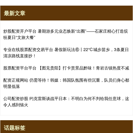
最新文章
炒股配资开户平台 暑期游多元业态焕新“出圈”——石家庄精心打造缤
纷夏日“文旅大餐”
专业在线股票配资交易平台 暑假新玩法⑥丨22℃城步苗乡，3条夏日
清凉路线直接抄！
股票配资平台平台 【图见贵阳】打卡赏景品黔味！青岩古镇热度不减
配资正规网站 仍需等待！韩媒：韩国队氛围有些沉重，队员们身心都
明显低落
公司配资炒股 约克雷斯谈战平日本：不明白为何不判给我任意球，这
令人感到恼火
话题标签