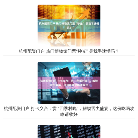
杭州配资门户 热门博物馆门票“秒光” 是我手速慢吗？
杭州配资门户 打卡义合：赏 “四季村晚”，解锁舌尖盛宴，这份吃喝攻
略请收好